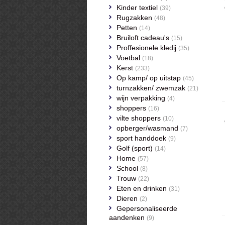
Kinder textiel
(39)
Rugzakken
(48)
Petten
(14)
Bruiloft cadeau's
(15)
Proffesionele kledij
(35)
Voetbal
(18)
Kerst
(233)
Op kamp/ op uitstap
(45)
turnzakken/ zwemzak
(21)
wijn verpakking
(4)
shoppers
(16)
vilte shoppers
(10)
opberger/wasmand
(7)
sport handdoek
(9)
Golf (sport)
(14)
Home
(57)
School
(8)
Trouw
(22)
Eten en drinken
(31)
Dieren
(2)
Gepersonaliseerde
aandenken
(9)