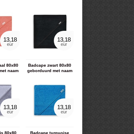
13,18
13,18
eur
eur
aal 80x80
Badcape zwart 80x80
met naam
geborduurd met naam
13,18
13,18
eur
eur
js 80x80
Badcape turquoise