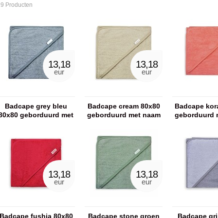
19 Producten
13,18
13,18
eur
eur
Badcape grey bleu
Badcape cream 80x80
Badcape kor
80x80 geborduurd met
geborduurd met naam
geborduurd 
naam
13,18
13,18
eur
eur
Badcape fushia 80x80
Badcape stone groen
Badcape gri