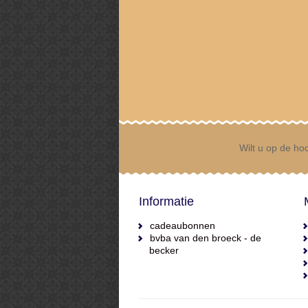
Wilt u op de hoo
Informatie
cadeaubonnen
bvba van den broeck - de
becker