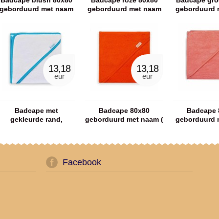
Badcape blush 80x80
Badcape roze 80x80
Badcape gro
geborduurd met naam
geborduurd met naam
geborduurd 
13,18
13,18
eur
eur
Badcape met
Badcape 80x80
Badcape 
gekleurde rand,
geborduurd met naam (
geborduurd 
geborduurd met naam
verschillende kleuren)
(verschillend
(blauw of roos)
Facebook