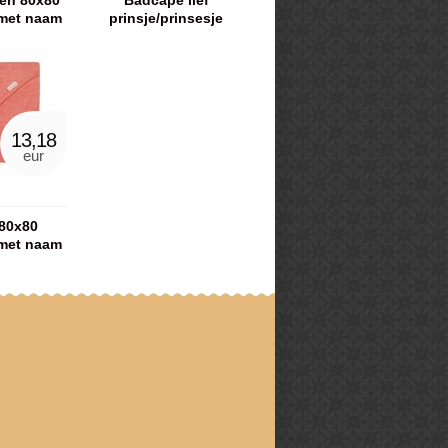
en 80x80
Badcape lief
met naam
prinsje/prinsesje
13,18
eur
80x80
met naam
e kleuren)