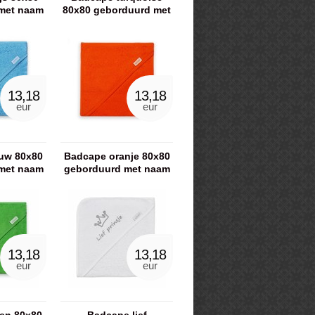
met naam
80x80 geborduurd met
naam
13,18
13,18
eur
eur
uw 80x80
Badcape oranje 80x80
met naam
geborduurd met naam
13,18
13,18
eur
eur