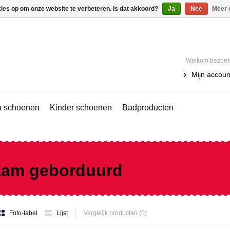
kies op om onze website te verbeteren. Is dat akkoord?
Ja
Nee
Meer 
Welkom bezoeke
Mijn accoun
 schoenen
Kinder schoenen
Badproducten
aam geborduurd
Foto-tabel
Lijst
Vergelijk producten (0)