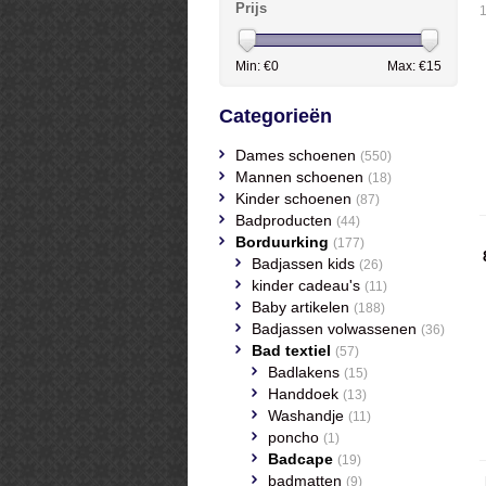
Prijs
Min: €
0
Max: €
15
Categorieën
Dames schoenen
(550)
Mannen schoenen
(18)
Kinder schoenen
(87)
Badproducten
(44)
Borduurking
(177)
Badjassen kids
(26)
kinder cadeau's
(11)
Baby artikelen
(188)
Badjassen volwassenen
(36)
Bad textiel
(57)
Badlakens
(15)
Handdoek
(13)
Washandje
(11)
poncho
(1)
Badcape
(19)
badmatten
(9)