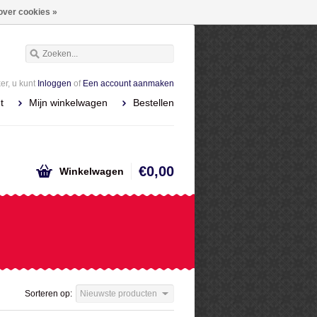
over cookies »
r, u kunt
Inloggen
of
Een account aanmaken
t
Mijn winkelwagen
Bestellen
€0,00
Winkelwagen
Sorteren op:
Nieuwste producten