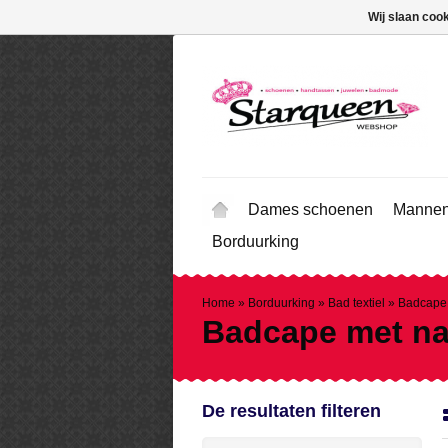
Wij slaan coo
Dames schoenen
Mannen
Borduurking
Home
»
Borduurking
»
Bad textiel
»
Badcape
Badcape met n
De resultaten filteren