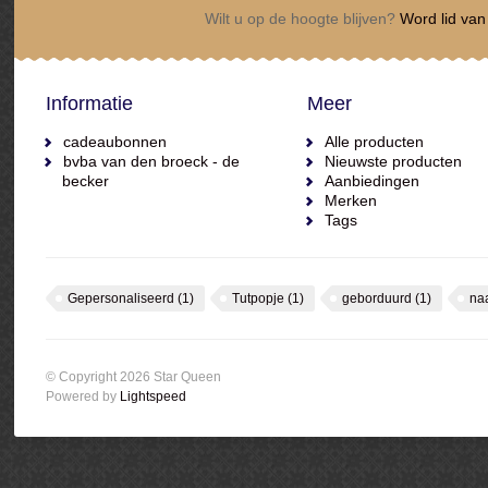
Wilt u op de hoogte blijven?
Word lid van 
Informatie
Meer
cadeaubonnen
Alle producten
bvba van den broeck - de
Nieuwste producten
becker
Aanbiedingen
Merken
Tags
Gepersonaliseerd
(1)
Tutpopje
(1)
geborduurd
(1)
na
© Copyright 2026 Star Queen
Powered by
Lightspeed