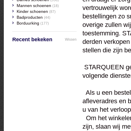
(550)
Mannen schoenen
(18)
vertrouwelijk wo
Kinder schoenen
(87)
bestellingen zo s
Badproducten
(44)
Borduurking
overige zullen w
(177)
toestemming. ST
Recent bekeken
Wissen
derden verkopen 
stellen die zijn b
STARQUEEN gebru
volgende diensten
Als u een bestel
afleveradres en 
u van het verloo
Om het winkelen
zijn, slaan wij 