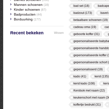
(550)
Mannen schoenen
(18)
bad set
(18)
badcap
Kinder schoenen
(87)
badzout
(173)
bavet
Badproducten
(44)
Borduurking
(177)
betaalbare schoenen
(19)
cadeau oma
(19)
ca
Recent bekeken
Wissen
geboorte koffer
(31)
gepersonaliseerde babyb
gepersonaliseerde handd
gepersonaliseerde koffer
(
gepersonaliseerde schort
gepersonalisserd
(19)
kado
(41)
kerst
(135)
kerst kado
(108)
kers
Kerstsok met naam
(22)
keukenschort met naam
(3
koffertje bedrukt
(31)