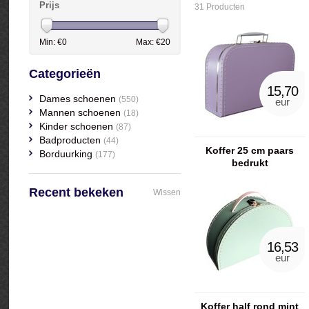
Prijs
31 Producten
Min: €
0
Max: €
20
Categorieën
15,70
Dames schoenen
(550)
eur
Mannen schoenen
(18)
Kinder schoenen
(87)
Badproducten
(44)
Koffer 25 cm paars
Borduurking
(177)
bedrukt
Recent bekeken
Wissen
16,53
eur
Koffer half rond mint