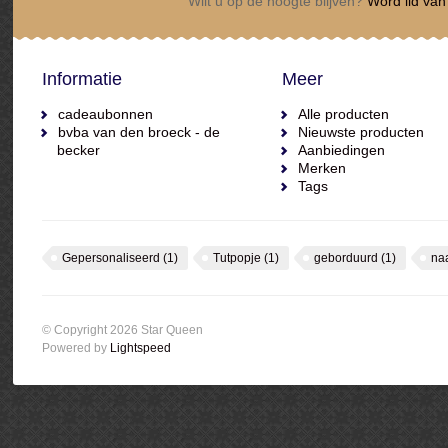
Wilt u op de hoogte blijven?
Word lid van 
Informatie
Meer
cadeaubonnen
Alle producten
bvba van den broeck - de
Nieuwste producten
becker
Aanbiedingen
Merken
Tags
Gepersonaliseerd
(1)
Tutpopje
(1)
geborduurd
(1)
na
© Copyright 2026 Star Queen
Powered by
Lightspeed