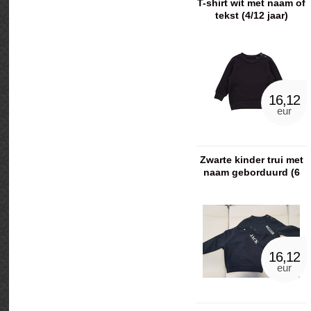
T-shirt wit met naam of
tekst (4/12 jaar)
16,12
eur
Zwarte kinder trui met
naam geborduurd (6
maanden - 4 jaar)
16,12
eur