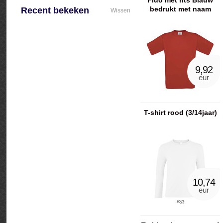
Fluo met rits Blauw
bedrukt met naam
Recent bekeken
Wissen
9,92
eur
T-shirt rood (3/14jaar)
10,74
eur