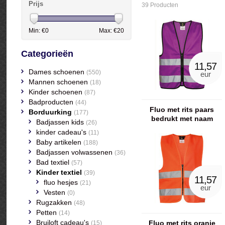
Prijs
39 Producten
Min: €
0
Max: €
20
Categorieën
11,57
Dames schoenen
(550)
eur
Mannen schoenen
(18)
Kinder schoenen
(87)
Badproducten
(44)
Fluo met rits paars
Borduurking
(177)
bedrukt met naam
Badjassen kids
(26)
kinder cadeau's
(11)
Baby artikelen
(188)
Badjassen volwassenen
(36)
Bad textiel
(57)
Kinder textiel
(39)
11,57
fluo hesjes
(21)
eur
Vesten
(0)
Rugzakken
(48)
Petten
(14)
Bruiloft cadeau's
Fluo met rits oranje
(15)