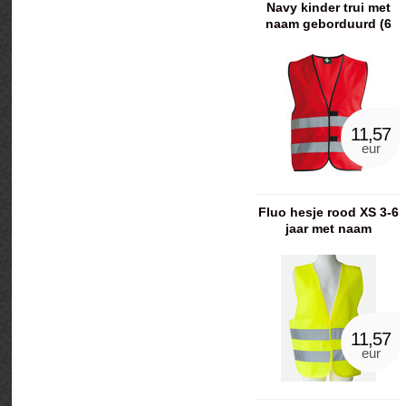
Navy kinder trui met
naam geborduurd (6
maanden - 4 jaar)
11,57
eur
Fluo hesje rood XS 3-6
jaar met naam
geborduurd
11,57
eur