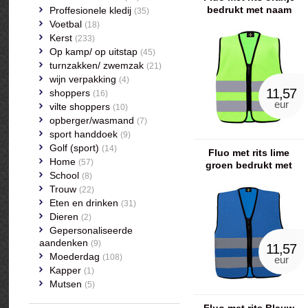
bedrukt met naam
Proffesionele kledij
(35)
Voetbal
(18)
Kerst
(233)
Op kamp/ op uitstap
(45)
turnzakken/ zwemzak
(21)
wijn verpakking
(4)
11,57
shoppers
(16)
eur
vilte shoppers
(10)
opberger/wasmand
(7)
sport handdoek
(9)
Golf (sport)
(14)
Fluo met rits lime
Home
(57)
groen bedrukt met
School
(8)
naam
Trouw
(22)
Eten en drinken
(31)
Dieren
(2)
Gepersonaliseerde
aandenken
(9)
11,57
Moederdag
(108)
eur
Kapper
(1)
Mutsen
(5)