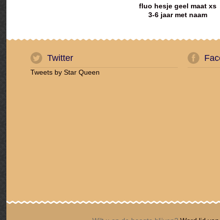
fluo hesje geel maat xs
3-6 jaar met naam
geborduurd
Twitter
Fac
Tweets by Star Queen