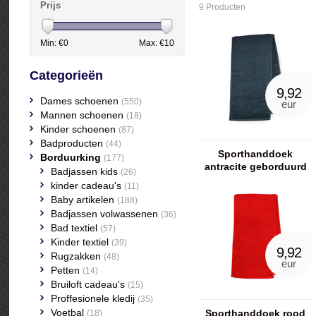
Prijs
9 Producten
Min: €
0
Max: €
10
Categorieën
9,92
Dames schoenen
(550)
eur
Mannen schoenen
(18)
Kinder schoenen
(87)
Badproducten
(44)
Sporthanddoek
Borduurking
(177)
antracite geborduurd
Badjassen kids
(26)
met naam
kinder cadeau's
(11)
Baby artikelen
(188)
Badjassen volwassenen
(36)
Bad textiel
(57)
Kinder textiel
(39)
9,92
Rugzakken
(48)
eur
Petten
(14)
Bruiloft cadeau's
(15)
Proffesionele kledij
(35)
Voetbal
Sporthanddoek rood
(18)