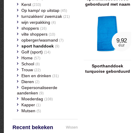
geborduurd met naam
Kerst
(233)
Op kamp/ op uitstap
(45)
turnzakken/ zwemzak
(21)
wijn verpakking
(4)
shoppers
(16)
vilte shoppers
(10)
9,92
opberger/wasmand
(7)
eur
sport handdoek
(9)
Golf (sport)
(14)
Home
(57)
School
(8)
Sporthanddoek
Trouw
(22)
turquoise geborduurd
Eten en drinken
(31)
met naam
Dieren
(2)
Gepersonaliseerde
aandenken
(9)
Moederdag
(108)
Kapper
(1)
Mutsen
(5)
Recent bekeken
Wissen