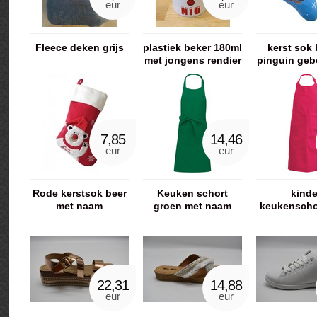
eur
eur
Fleece deken grijs
plastiek beker 180ml
kerst sok
met jongens rendier
pinguin geb
en naam
met n
7,85
14,46
eur
eur
Rode kerstsok beer
Keuken schort
kinde
met naam
groen met naam
keukenscho
geborduurd
geborduurd
met n
gebord
22,31
14,88
eur
eur