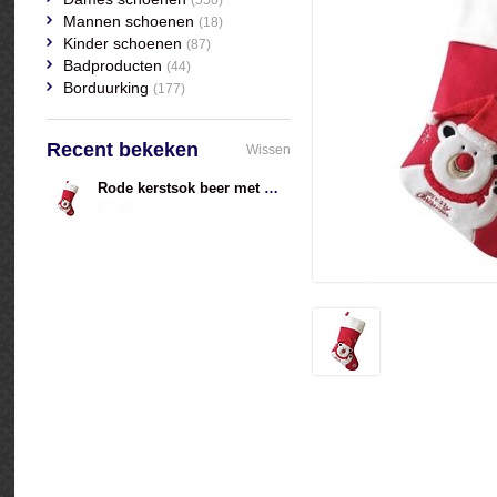
(550)
Mannen schoenen
(18)
Kinder schoenen
(87)
Badproducten
(44)
Borduurking
(177)
Recent bekeken
Wissen
Rode kerstsok beer met naam geborduurd
€7,85