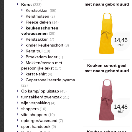
met naam geborduurd
Kerst
(233)
Kerstsokken
(86)
Kerstmutsen
(2)
Fleece deken
(14)
keukenschorten
volwassenen
(29)
Kerstzakken
14,46
(7)
eur
kinder keukenschort
(8)
Kerst trui
(10)
Broeksriem leder
(1)
Mokken/tassen met
Keuken schort geel
persoonlijke tekst
(17)
met naam geborduurd
kerst t-shirt
(4)
Gepersonaliseerde pyama
(22)
Op kamp/ op uitstap
(45)
turnzakken/ zwemzak
(21)
wijn verpakking
(4)
14,46
shoppers
(16)
eur
vilte shoppers
(10)
opberger/wasmand
(7)
sport handdoek
(9)