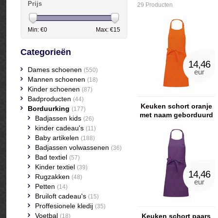
Prijs
29 Producten
Min: €
0
Max: €
15
Categorieën
14,46
Dames schoenen
(550)
eur
Mannen schoenen
(18)
Kinder schoenen
(87)
Badproducten
(44)
Keuken schort oranje
Borduurking
(177)
met naam geborduurd
Badjassen kids
(26)
kinder cadeau's
(11)
Baby artikelen
(188)
Badjassen volwassenen
(36)
Bad textiel
(57)
Kinder textiel
(39)
14,46
Rugzakken
(48)
eur
Petten
(14)
Bruiloft cadeau's
(15)
Proffesionele kledij
(35)
Voetbal
Keuken schort paars
(18)