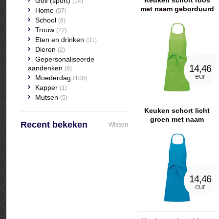
Keuken schort roos
Golf (sport)
(14)
met naam geborduurd
Home
(57)
School
(8)
Trouw
(22)
Eten en drinken
(31)
Dieren
(2)
Gepersonaliseerde
14,46
aandenken
(9)
eur
Moederdag
(108)
Kapper
(1)
Mutsen
(5)
Keuken schort licht
groen met naam
Recent bekeken
Wissen
geborduurd
14,46
eur