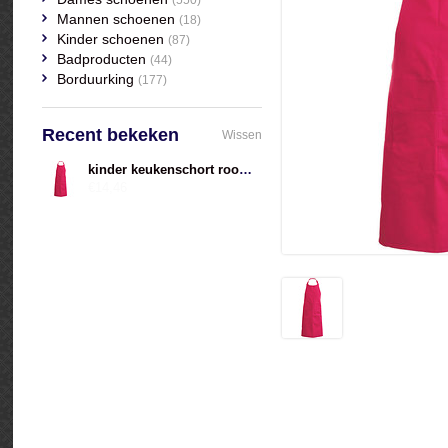
(550)
Mannen schoenen
(18)
Kinder schoenen
(87)
Badproducten
(44)
Borduurking
(177)
Recent bekeken
Wissen
kinder keukenschort rood met naam geborduurd
€14,46