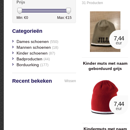
Prijs
31 Producten
Min: €
0
Max: €
15
Categorieën
7,44
Dames schoenen
(550)
eur
Mannen schoenen
(18)
Kinder schoenen
(87)
Badproducten
(44)
Kinder muts met naam
Borduurking
(177)
geborduurd grijs
Recent bekeken
Wissen
7,44
eur
Kindermuts met naam