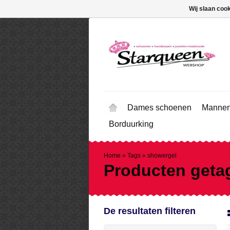
Wij slaan coo
Dames schoenen
Mannen
Borduurking
Home
»
Tags
»
showergel
Producten geta
De resultaten filteren