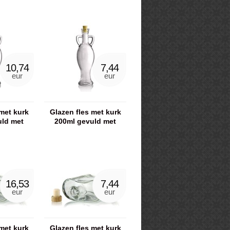
10,74
7,44
eur
eur
met kurk
Glazen fles met kurk
uld met
200ml gevuld met
ut
scrubzout
16,53
7,44
eur
eur
met kurk
Glazen fles met kurk