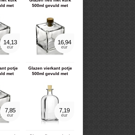
met kurk
Glazen fles met kurk
uld met
500ml gevuld met
gel
badkaviaar
14,13
16,94
eur
eur
ant potje
Glazen vierkant potje
uld met
500ml gevuld met
iaar
badzout
7,85
7,19
eur
eur