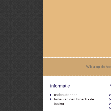
Wilt u op de hoo
Informatie
cadeaubonnen
bvba van den broeck - de
becker