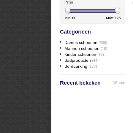
Prijs
Min: €
0
Max: €
25
Categorieën
Dames schoenen
(550)
Mannen schoenen
(18)
Kinder schoenen
(87)
Badproducten
(44)
Borduurking
(177)
Recent bekeken
Wissen