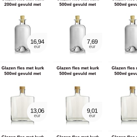
200ml gevuld met
500ml gevuld met
500ml gev
badkaviaar
showergel
badzo
16,94
7,69
eur
eur
Glazen fles met kurk
Glazen fles met kurk
Glazen fles 
500ml gevuld met
500ml gevuld met
500ml gev
badzout
showergel
scrubz
13,06
9,01
eur
eur