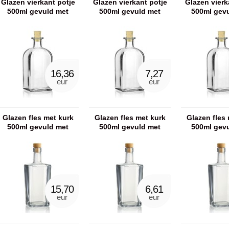
Glazen vierkant potje
Glazen vierkant potje
Glazen vierk
500ml gevuld met
500ml gevuld met
500ml gev
scrubzout
handzeep
shower
16,36
7,27
eur
eur
Glazen fles met kurk
Glazen fles met kurk
Glazen fles 
500ml gevuld met
500ml gevuld met
500ml gev
badzout
showergel
handz
15,70
6,61
eur
eur