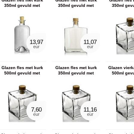
Glazen fles met kurk
Glazen fles met kurk
Glazen fles 
350ml gevuld met
350ml gevuld met
350ml gev
badzout
handzeep
shower
13,97
11,07
eur
eur
Glazen fles met kurk
Glazen fles met kurk
Glazen vierk
500ml gevuld met
350ml gevuld met
500ml gev
badkaviaar
badkaviaar
badkav
7,60
11,16
eur
eur