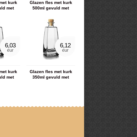
met kurk
Glazen fles met kurk
uld met
500ml gevuld met
eep
showergel
6,03
6,12
eur
eur
met kurk
Glazen fles met kurk
uld met
350ml gevuld met
out
showergel