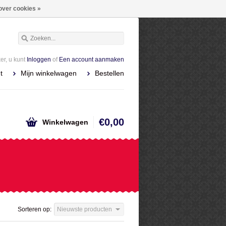
over cookies »
r, u kunt
Inloggen
of
Een account aanmaken
t
Mijn winkelwagen
Bestellen
€0,00
Winkelwagen
Sorteren op:
Nieuwste producten