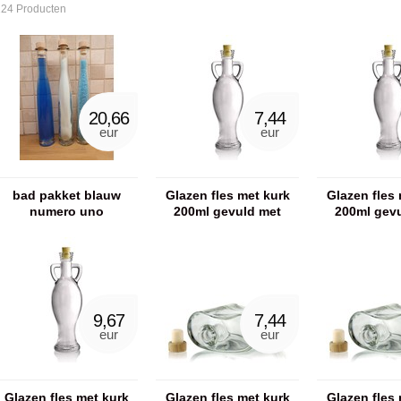
124 Producten
20,66
7,44
eur
eur
bad pakket blauw
Glazen fles met kurk
Glazen fles 
numero uno
200ml gevuld met
200ml gev
showergel
badzo
9,67
7,44
eur
eur
Glazen fles met kurk
Glazen fles met kurk
Glazen fles 