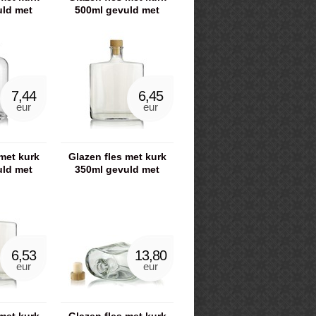
uld met
500ml gevuld met
ut
scrubzout
7,44
6,45
eur
eur
met kurk
Glazen fles met kurk
uld met
350ml gevuld met
out
scrubzout
6,53
13,80
eur
eur