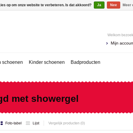
kies op om onze website te verbeteren. Is dat akkoord?
Ja
Nee
Meer 
Welkom bezoeke
Mijn accoun
 schoenen
Kinder schoenen
Badproducten
gd met showergel
Foto-tabel
Lijst
Vergelijk producten (0)