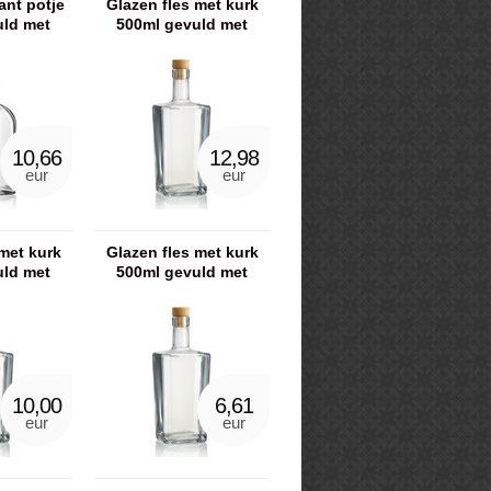
ant potje
Glazen fles met kurk
uld met
500ml gevuld met
gel
scrubzout
10,66
12,98
eur
eur
met kurk
Glazen fles met kurk
uld met
500ml gevuld met
eep
badkaviaar
10,00
6,61
eur
eur