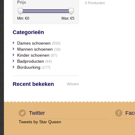
Prijs
0 Producten
Min: €
0
Max: €
5
Categorieën
Dames schoenen
(550)
Mannen schoenen
(18)
Kinder schoenen
(87)
Badproducten
(44)
Borduurking
(177)
Recent bekeken
Wissen
Twitter
Fac
Tweets by Star Queen