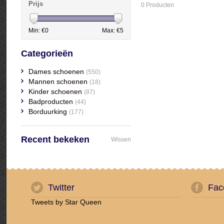
Prijs
0 Producten
Min: €
0
Max: €
5
Categorieën
Dames schoenen
(550)
Mannen schoenen
(18)
Kinder schoenen
(87)
Badproducten
(44)
Borduurking
(177)
Recent bekeken
Wissen
Twitter
Fac
Tweets by Star Queen