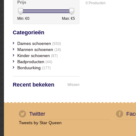
Prijs
0 Producten
Min: €
0
Max: €
5
Categorieën
Dames schoenen
(550)
Mannen schoenen
(18)
Kinder schoenen
(87)
Badproducten
(44)
Borduurking
(177)
Recent bekeken
Wissen
Twitter
Fac
Tweets by Star Queen