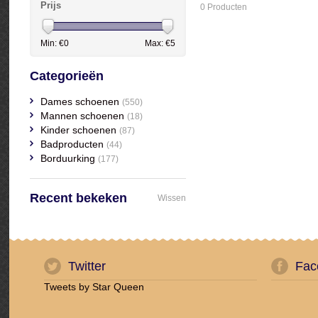
Prijs
0 Producten
Min: €
0
Max: €
5
Categorieën
Dames schoenen
(550)
Mannen schoenen
(18)
Kinder schoenen
(87)
Badproducten
(44)
Borduurking
(177)
Recent bekeken
Wissen
Twitter
Fac
Tweets by Star Queen