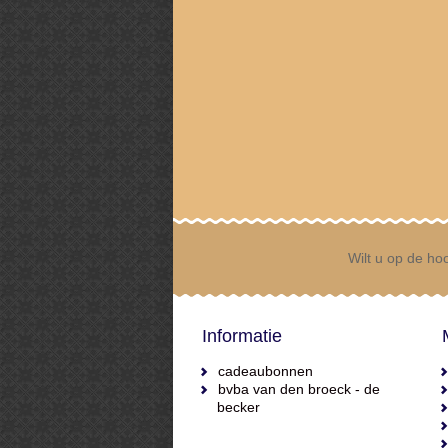
Wilt u op de hoo
Informatie
cadeaubonnen
bvba van den broeck - de
becker