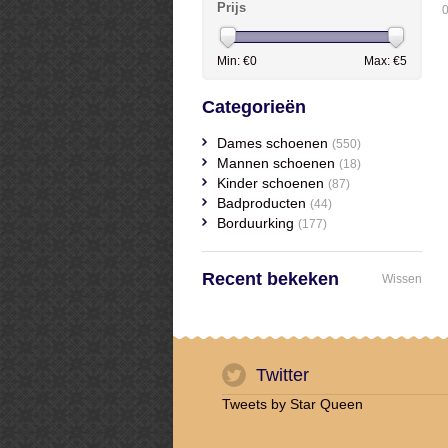
Prijs
0
Min: €
0
Max: €
5
Categorieën
Dames schoenen
(550)
Mannen schoenen
(18)
Kinder schoenen
(87)
Badproducten
(44)
Borduurking
(177)
Recent bekeken
Wissen
Twitter
Tweets by Star Queen