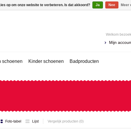
kies op om onze website te verbeteren. Is dat akkoord?
Ja
Nee
Meer 
Welkom bezoeke
Mijn accoun
 schoenen
Kinder schoenen
Badproducten
Foto-tabel
Lijst
Vergelijk producten (0)