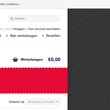
over cookies »
r, u kunt
Inloggen
of
Een account aanmaken
t
Mijn winkelwagen
Bestellen
€0,00
Winkelwagen
Sorteren op:
Nieuwste producten