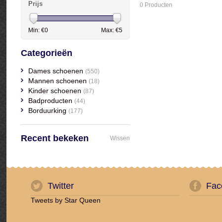
Prijs
0 Producten
Min: €
0
Max: €
5
Categorieën
Dames schoenen
(550)
Mannen schoenen
(18)
Kinder schoenen
(87)
Badproducten
(44)
Borduurking
(177)
Recent bekeken
Wissen
Twitter
Fac
Tweets by Star Queen