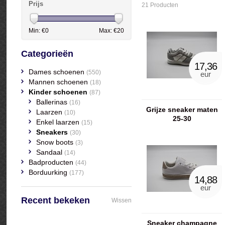
Prijs
21 Producten
Min: €
0
Max: €
20
Categorieën
17,36
Dames schoenen
(550)
eur
Mannen schoenen
(18)
Kinder schoenen
(87)
Ballerinas
(16)
Grijze sneaker maten
Laarzen
(10)
25-30
Enkel laarzen
(15)
Sneakers
(30)
Snow boots
(3)
Sandaal
(14)
Badproducten
(44)
Borduurking
(177)
14,88
eur
Recent bekeken
Wissen
Sneaker champagne