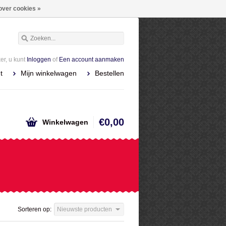
over cookies »
r, u kunt
Inloggen
of
Een account aanmaken
t
Mijn winkelwagen
Bestellen
€0,00
Winkelwagen
Sorteren op:
Nieuwste producten