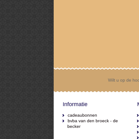
Wilt u op de hoo
Informatie
cadeaubonnen
bvba van den broeck - de
becker