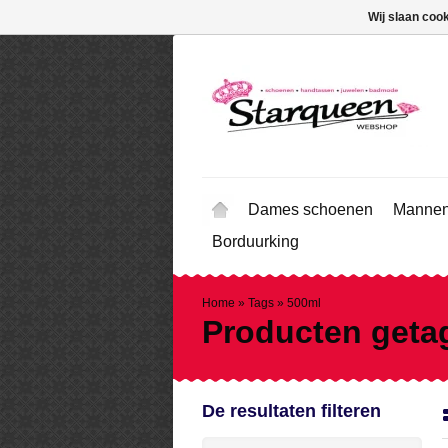
Wij slaan coo
Dames schoenen
Mannen
Borduurking
Home
»
Tags
»
500ml
Producten geta
De resultaten filteren