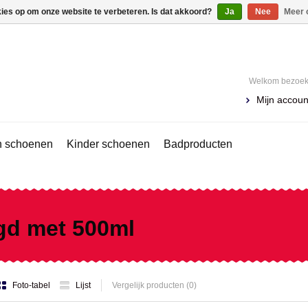
kies op om onze website te verbeteren. Is dat akkoord?
Ja
Nee
Meer 
Welkom bezoeke
Mijn accoun
 schoenen
Kinder schoenen
Badproducten
gd met 500ml
Foto-tabel
Lijst
Vergelijk producten (0)