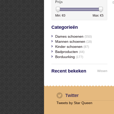
Prijs
0
Min: €
0
Max: €
5
Categorieën
Dames schoenen
(550)
Mannen schoenen
(18)
Kinder schoenen
(87)
Badproducten
(44)
Borduurking
(177)
Recent bekeken
Wissen
Twitter
Tweets by Star Queen