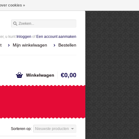
over cookies »
r, u kunt
Inloggen
of
Een account aanmaken
t
Mijn winkelwagen
Bestellen
€0,00
Winkelwagen
Sorteren op:
Nieuwste producten