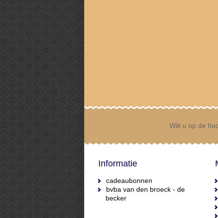
Wilt u op de hoo
Informatie
cadeaubonnen
bvba van den broeck - de
becker