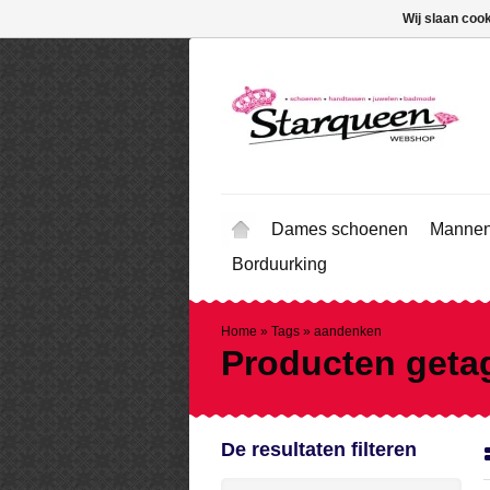
Wij slaan coo
Dames schoenen
Mannen
Borduurking
Home
»
Tags
»
aandenken
Producten geta
De resultaten filteren