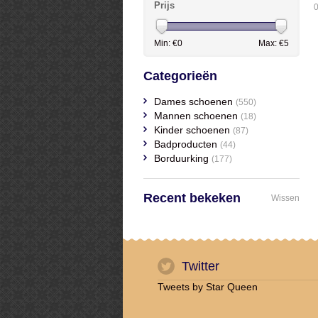
Prijs
0
Min: €
0
Max: €
5
Categorieën
Dames schoenen
(550)
Mannen schoenen
(18)
Kinder schoenen
(87)
Badproducten
(44)
Borduurking
(177)
Recent bekeken
Wissen
Twitter
Tweets by Star Queen