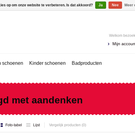
kies op om onze website te verbeteren. Is dat akkoord?
Ja
Nee
Meer 
Welkom bezoeke
Mijn accoun
 schoenen
Kinder schoenen
Badproducten
gd met aandenken
Foto-tabel
Lijst
Vergelijk producten (0)