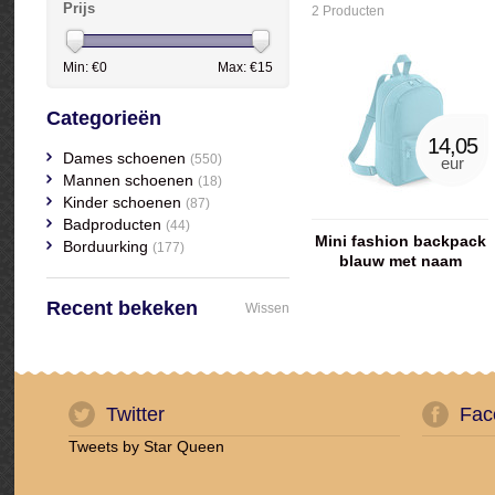
Prijs
2 Producten
Min: €
0
Max: €
15
Categorieën
14,05
Dames schoenen
(550)
eur
Mannen schoenen
(18)
Kinder schoenen
(87)
Badproducten
(44)
Mini fashion backpack
Borduurking
(177)
blauw met naam
geborduurd
Recent bekeken
Wissen
Twitter
Fac
Tweets by Star Queen