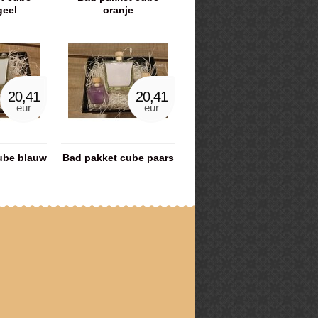
geel
oranje
20,41
20,41
eur
eur
ube blauw
Bad pakket cube paars