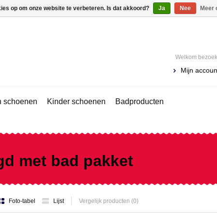
kies op om onze website te verbeteren. Is dat akkoord?
Ja
Nee
Meer 
Welkom bezoeke
Mijn accoun
 schoenen
Kinder schoenen
Badproducten
gd met bad pakket
Foto-tabel
Lijst
Vergelijk producten (0)