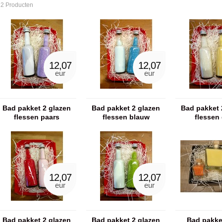
12 Producten
12,07
12,07
eur
eur
Bad pakket 2 glazen
Bad pakket 2 glazen
Bad pakket 
flessen paars
flessen blauw
flessen 
12,07
12,07
eur
eur
Bad pakket 2 glazen
Bad pakket 2 glazen
Bad pakke