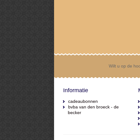
Wilt u op de hoo
Informatie
cadeaubonnen
bvba van den broeck - de
becker