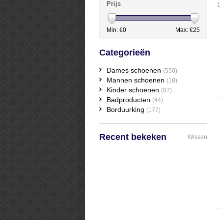
Prijs
Min: €
0
Max: €
25
Categorieën
Dames schoenen
(550)
Mannen schoenen
(18)
Kinder schoenen
(87)
Badproducten
(44)
Borduurking
(177)
Recent bekeken
Wissen