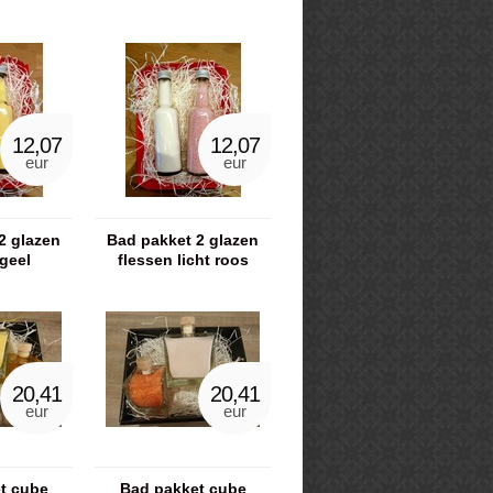
12,07
12,07
eur
eur
2 glazen
Bad pakket 2 glazen
geel
flessen licht roos
20,41
20,41
eur
eur
t cube
Bad pakket cube