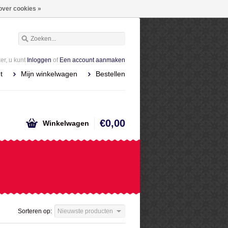
over cookies »
r, u kunt
Inloggen
of
Een account aanmaken
t
Mijn winkelwagen
Bestellen
€0,00
Winkelwagen
Sorteren op:
Nieuwste producten