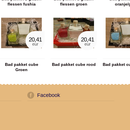
flessen fushia
flessen groen
oranje/
20,41
20,41
eur
eur
Bad pakket cube
Bad pakket cube rood
Bad pakket c
Groen
Facebook