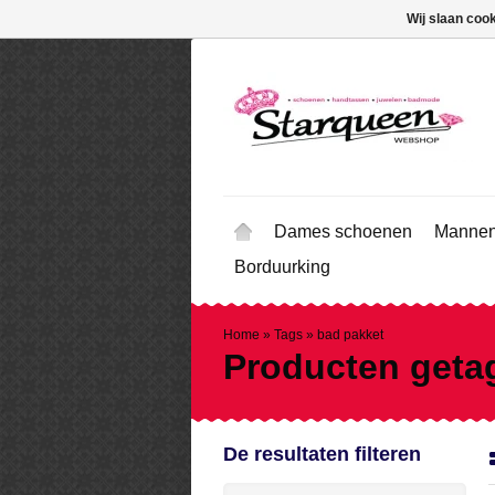
Wij slaan coo
Dames schoenen
Mannen
Borduurking
Home
»
Tags
»
bad pakket
Producten geta
De resultaten filteren