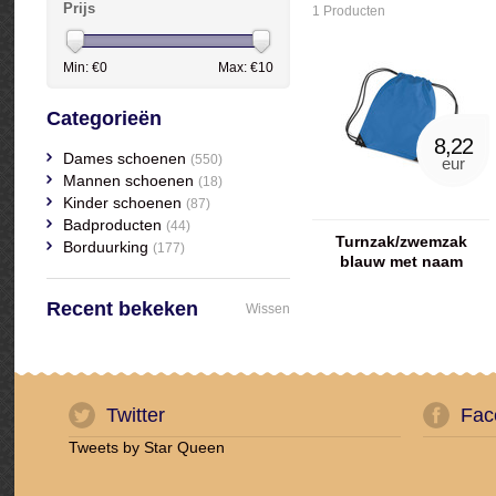
Prijs
1 Producten
Min: €
0
Max: €
10
Categorieën
8,22
Dames schoenen
(550)
eur
Mannen schoenen
(18)
Kinder schoenen
(87)
Badproducten
(44)
Turnzak/zwemzak
Borduurking
(177)
blauw met naam
geborduurd
Recent bekeken
Wissen
Twitter
Fac
Tweets by Star Queen