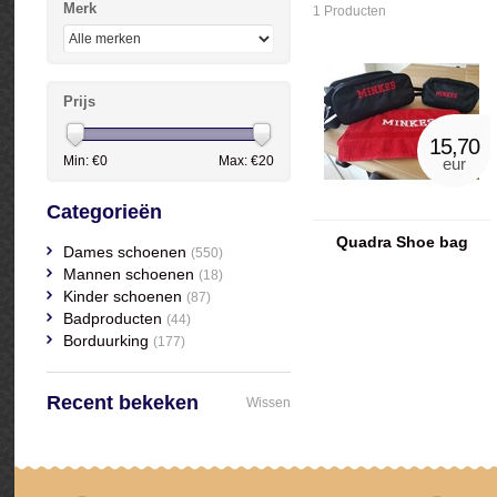
Merk
1 Producten
Prijs
15,70
Min: €
0
Max: €
20
eur
Categorieën
Quadra Shoe bag
Dames schoenen
(550)
Mannen schoenen
(18)
Kinder schoenen
(87)
Badproducten
(44)
Borduurking
(177)
Recent bekeken
Wissen