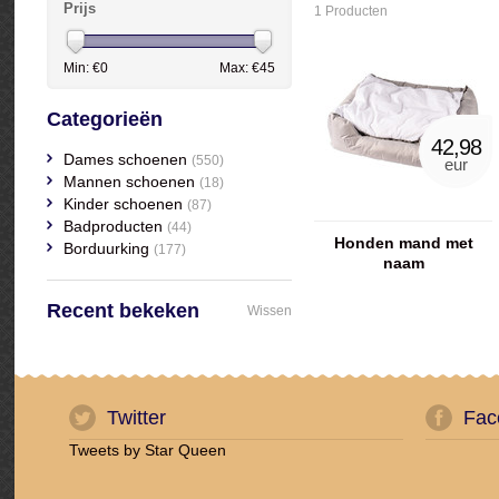
Prijs
1 Producten
Min: €
0
Max: €
45
Categorieën
42,98
Dames schoenen
(550)
eur
Mannen schoenen
(18)
Kinder schoenen
(87)
Badproducten
(44)
Honden mand met
Borduurking
(177)
naam
Recent bekeken
Wissen
Twitter
Fac
Tweets by Star Queen