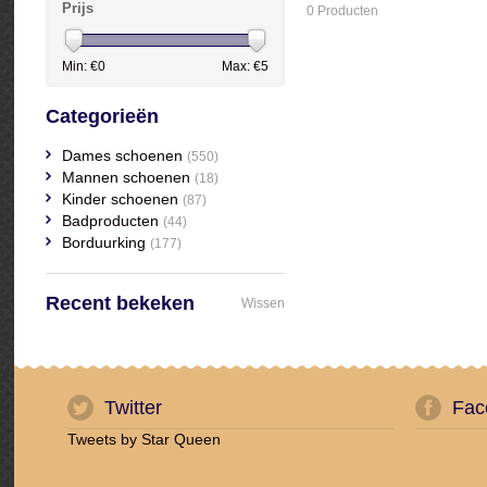
Prijs
0 Producten
Min: €
0
Max: €
5
Categorieën
Dames schoenen
(550)
Mannen schoenen
(18)
Kinder schoenen
(87)
Badproducten
(44)
Borduurking
(177)
Recent bekeken
Wissen
Twitter
Fac
Tweets by Star Queen