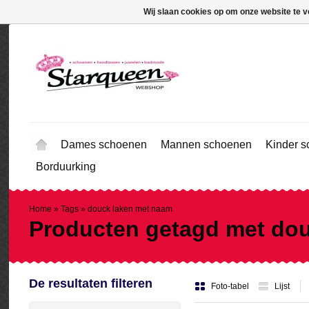
Wij slaan cookies op om onze website te v
Dames schoenen
Mannen schoenen
Kinder 
Borduurking
Home
»
Tags
»
douck laken met naam
Producten getagd met do
De resultaten filteren
Foto-tabel
Lijst