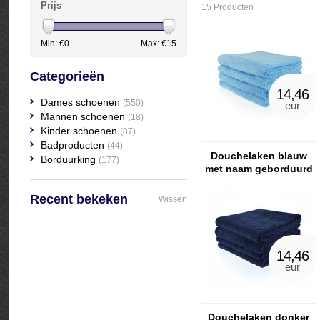
Prijs
15 Producten
Min: €
0
Max: €
15
Categorieën
14,46
Dames schoenen
(550)
eur
Mannen schoenen
(18)
Kinder schoenen
(87)
Badproducten
(44)
Douchelaken blauw
Borduurking
(177)
met naam geborduurd
Recent bekeken
Wissen
14,46
eur
Douchelaken donker