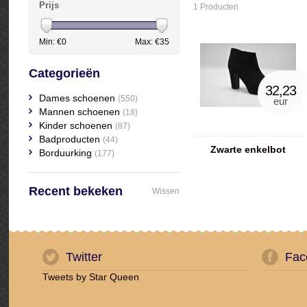
Prijs
1 Producten
Min: €
0
Max: €
35
Categorieën
32,23
Dames schoenen
(550)
eur
Mannen schoenen
(18)
Kinder schoenen
(87)
Badproducten
(44)
Zwarte enkelbot
Borduurking
(177)
Recent bekeken
Wissen
Twitter
Fac
Tweets by Star Queen