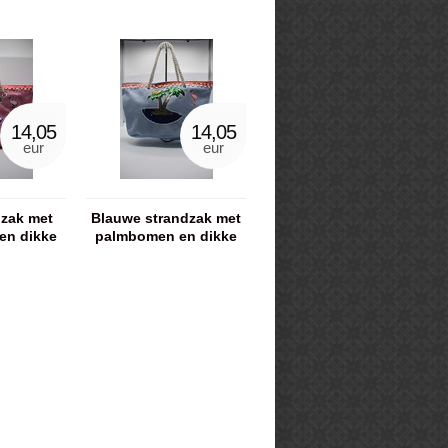
14,05
14,05
eur
eur
dzak met
Blauwe strandzak met
en dikke
palmbomen en dikke
d
koord