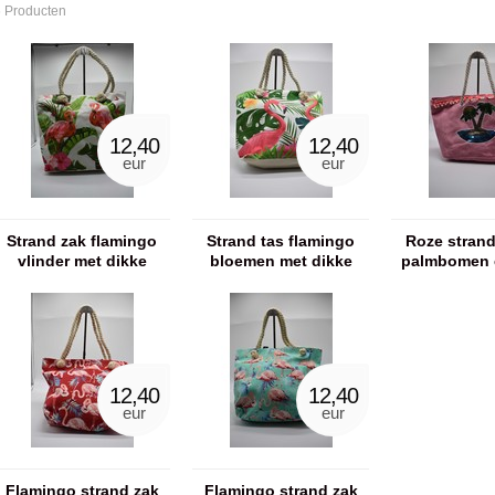
 Producten
12,40
12,40
eur
eur
Strand zak flamingo
Strand tas flamingo
Roze stran
vlinder met dikke
bloemen met dikke
palmbomen 
koord
koord
koor
12,40
12,40
eur
eur
Flamingo strand zak
Flamingo strand zak