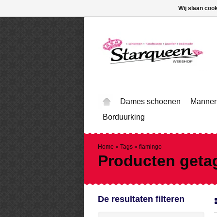
Wij slaan coo
Dames schoenen
Mannen
Borduurking
Home
»
Tags
»
flamingo
Producten geta
De resultaten filteren