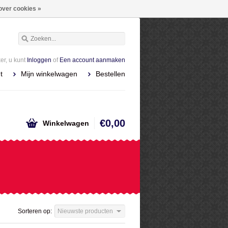
over cookies »
r, u kunt
Inloggen
of
Een account aanmaken
t
Mijn winkelwagen
Bestellen
€0,00
Winkelwagen
Sorteren op:
Nieuwste producten