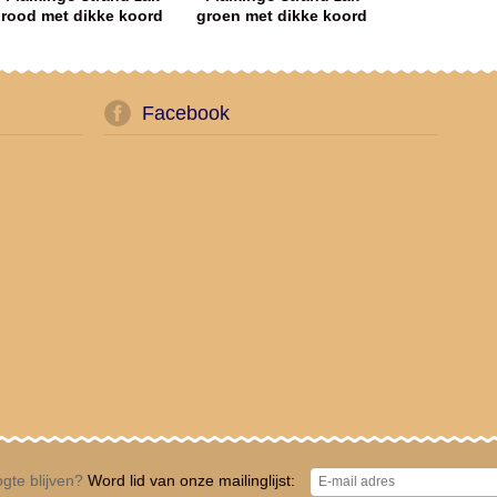
rood met dikke koord
groen met dikke koord
Facebook
gte blijven?
Word lid van onze mailinglijst: