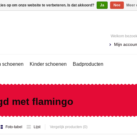
kies op om onze website te verbeteren. Is dat akkoord?
Ja
Nee
Meer 
Welkom bezoeke
Mijn accoun
 schoenen
Kinder schoenen
Badproducten
gd met flamingo
Foto-tabel
Lijst
Vergelijk producten (0)