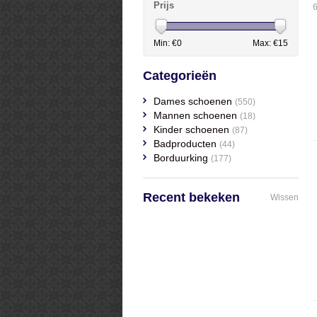
Prijs
6
Min: €
0
Max: €
15
Categorieën
Dames schoenen
(550)
Mannen schoenen
(18)
Kinder schoenen
(87)
Badproducten
(44)
Borduurking
(177)
Recent bekeken
Wissen