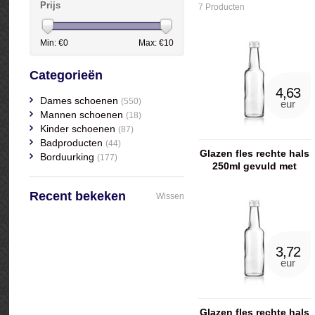
Prijs
7 Producten
Min: €
0
Max: €
10
Categorieën
4,63
Dames schoenen
(550)
eur
Mannen schoenen
(18)
Kinder schoenen
(87)
Badproducten
(44)
Glazen fles rechte hals
Borduurking
(177)
250ml gevuld met
bodylotion
Recent bekeken
Wissen
3,72
eur
Glazen fles rechte hals