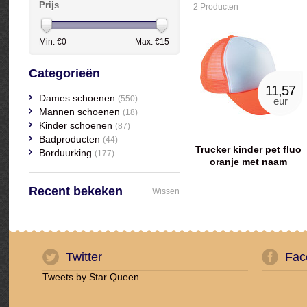
Prijs
2 Producten
Min: €
0
Max: €
15
Categorieën
11,57
Dames schoenen
(550)
eur
Mannen schoenen
(18)
Kinder schoenen
(87)
Badproducten
(44)
Trucker kinder pet fluo
Borduurking
(177)
oranje met naam
Recent bekeken
Wissen
Twitter
Fac
Tweets by Star Queen