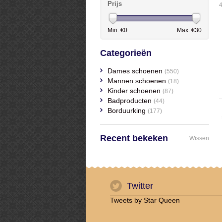
Prijs
4
Min: €
0
Max: €
30
Categorieën
Dames schoenen
(550)
Mannen schoenen
(18)
Kinder schoenen
(87)
Badproducten
(44)
Borduurking
(177)
Recent bekeken
Wissen
Twitter
Tweets by Star Queen