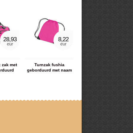
28,93
8,22
eur
eur
t zak met
Turnzak fushia
rduurd
geborduurd met naam