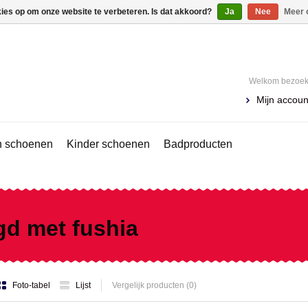
kies op om onze website te verbeteren. Is dat akkoord?
Ja
Nee
Meer 
Welkom bezoeke
Mijn accoun
 schoenen
Kinder schoenen
Badproducten
gd met fushia
Foto-tabel
Lijst
Vergelijk producten (0)