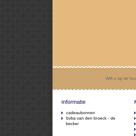
Wilt u op de hoo
Informatie
cadeaubonnen
bvba van den broeck - de
becker