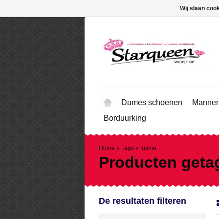
Wij slaan coo
Dames schoenen
Mannen
Borduurking
Home
»
Tags
»
fushia
Producten geta
De resultaten filteren