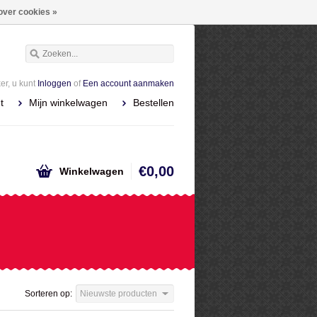
over cookies »
r, u kunt
Inloggen
of
Een account aanmaken
t
Mijn winkelwagen
Bestellen
€0,00
Winkelwagen
Sorteren op:
Nieuwste producten