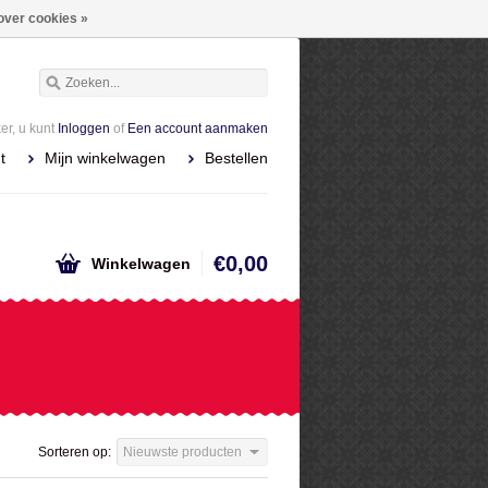
over cookies »
r, u kunt
Inloggen
of
Een account aanmaken
t
Mijn winkelwagen
Bestellen
€0,00
Winkelwagen
Sorteren op:
Nieuwste producten