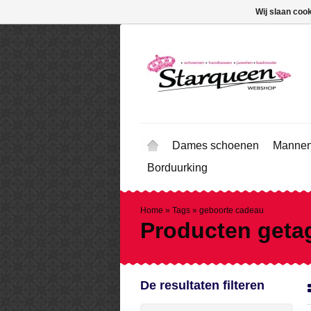
Wij slaan coo
Dames schoenen
Mannen
Borduurking
Home
»
Tags
»
geboorte cadeau
Producten geta
De resultaten filteren