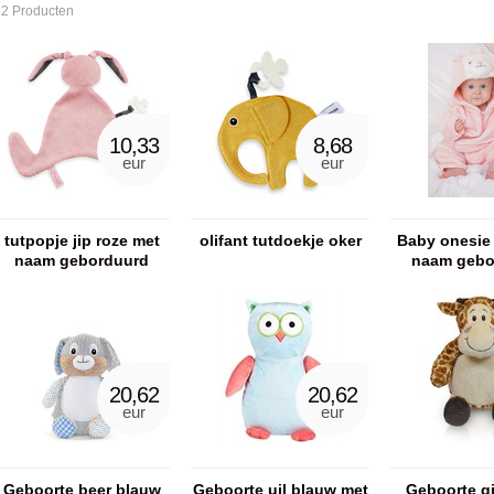
12 Producten
10,33
8,68
eur
eur
tutpopje jip roze met
olifant tutdoekje oker
Baby onesie
naam geborduurd
naam gebo
20,62
20,62
eur
eur
Geboorte beer blauw
Geboorte uil blauw met
Geboorte gi