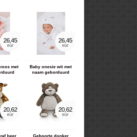
26,45
26,45
eur
eur
 roos met
Baby onesie wit met
rduurd
naam geborduurd
20,62
20,62
eur
eur
raf beer
Geboorte donker