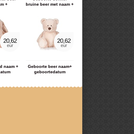
am +
bruine beer met naam +
datum
geboortedatum
20,62
20,62
eur
eur
d naam +
Geboorte beer naam+
datum
geboortedatum
geborduurd