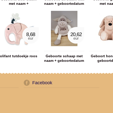
met naam +
naam + geboortedatum
met na
geboortedatum
geboorte
8,68
20,62
eur
eur
olifant tutdoekje roos
Geboorte schaap met
Geboort hon
naam + geboortedatum
geboort
Facebook