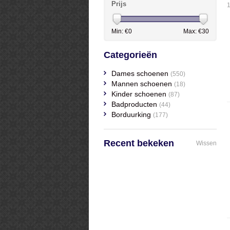
Prijs
Min: €
0
Max: €
30
Categorieën
Dames schoenen
(550)
Mannen schoenen
(18)
Kinder schoenen
(87)
Badproducten
(44)
Borduurking
(177)
Recent bekeken
Wissen