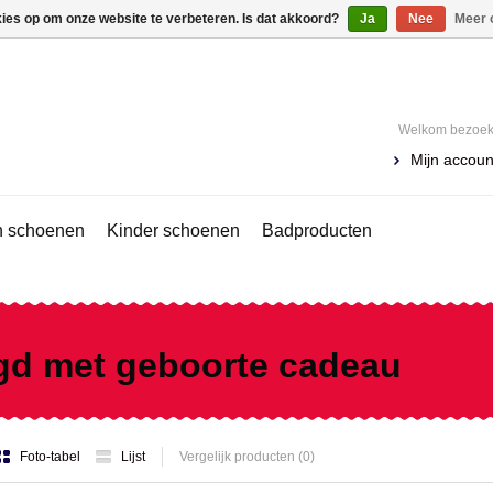
kies op om onze website te verbeteren. Is dat akkoord?
Ja
Nee
Meer 
Welkom bezoeke
Mijn accoun
 schoenen
Kinder schoenen
Badproducten
gd met geboorte cadeau
Foto-tabel
Lijst
Vergelijk producten (0)