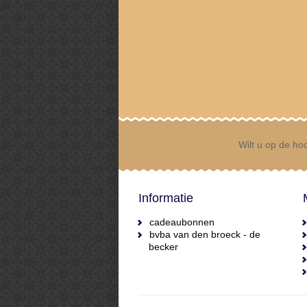
Wilt u op de hoo
Informatie
cadeaubonnen
bvba van den broeck - de
becker