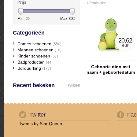
Prijs
1 Producten
Min: €
0
Max: €
25
Categorieën
20,62
Dames schoenen
(550)
eur
Mannen schoenen
(18)
Kinder schoenen
(87)
Badproducten
(44)
Geboorte dino met
Borduurking
(177)
naam + geboortedatum
Recent bekeken
Wissen
Twitter
Fac
Tweets by Star Queen