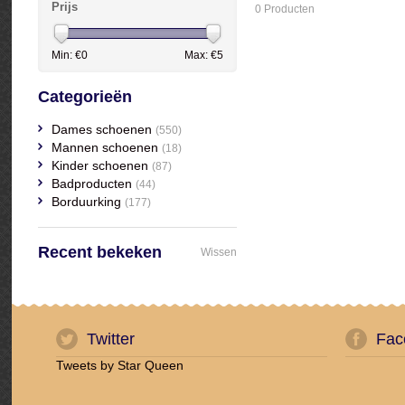
Prijs
0 Producten
Min: €
0
Max: €
5
Categorieën
Dames schoenen
(550)
Mannen schoenen
(18)
Kinder schoenen
(87)
Badproducten
(44)
Borduurking
(177)
Recent bekeken
Wissen
Twitter
Fac
Tweets by Star Queen