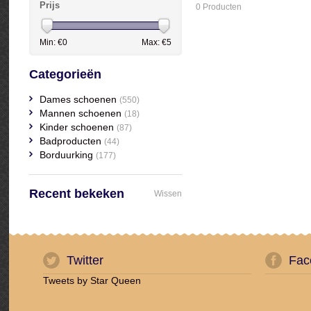
Prijs
0 Producten
Min: €
0
Max: €
5
Categorieën
Dames schoenen
(550)
Mannen schoenen
(18)
Kinder schoenen
(87)
Badproducten
(44)
Borduurking
(177)
Recent bekeken
Wissen
Twitter
Fac
Tweets by Star Queen