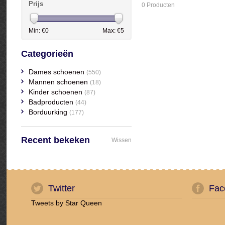
Prijs
0 Producten
Min: €
0
Max: €
5
Categorieën
Dames schoenen
(550)
Mannen schoenen
(18)
Kinder schoenen
(87)
Badproducten
(44)
Borduurking
(177)
Recent bekeken
Wissen
Twitter
Fac
Tweets by Star Queen