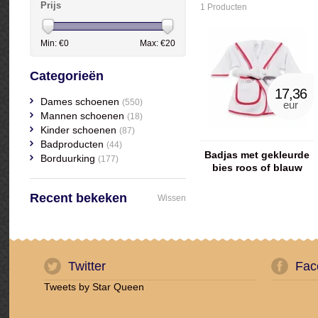
Prijs
1 Producten
Min: €
0
Max: €
20
Categorieën
17,36
Dames schoenen
(550)
eur
Mannen schoenen
(18)
Kinder schoenen
(87)
Badproducten
(44)
Badjas met gekleurde
Borduurking
(177)
bies roos of blauw
Recent bekeken
Wissen
Twitter
Fac
Tweets by Star Queen