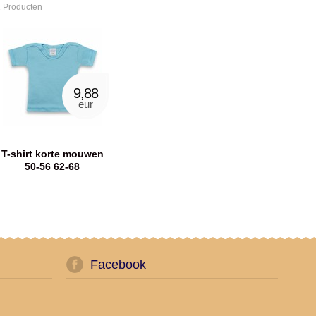
 Producten
9,88
eur
T-shirt korte mouwen
50-56 62-68
geborduurd met naam
(verschillende kleuren)
Facebook