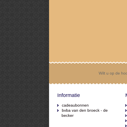
Wilt u op de hoo
Informatie
cadeaubonnen
bvba van den broeck - de
becker