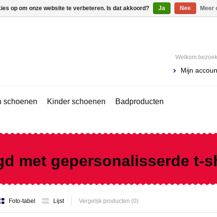
kies op om onze website te verbeteren. Is dat akkoord?
Ja
Nee
Meer 
Welkom bezoeke
Mijn accoun
 schoenen
Kinder schoenen
Badproducten
d met gepersonalisserde t-sh
Foto-tabel
Lijst
Vergelijk producten (0)