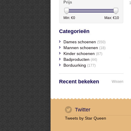
Prijs
1
Min: €
0
Max: €
10
Categorieën
Dames schoenen
(550)
Mannen schoenen
(18)
Kinder schoenen
(87)
Badproducten
(44)
Borduurking
(177)
Recent bekeken
Wissen
Twitter
Tweets by Star Queen