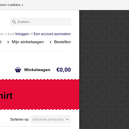
over cookies »
r, u kunt
Inloggen
of
Een account aanmaken
t
Mijn winkelwagen
Bestellen
€0,00
Winkelwagen
irt
Sorteren op:
Nieuwste producten