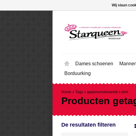
Wij slaan coo
Dames schoenen
Mannen
Borduurking
Home
»
Tags
»
gepersonalisserde t-shirt
Producten getag
De resultaten filteren