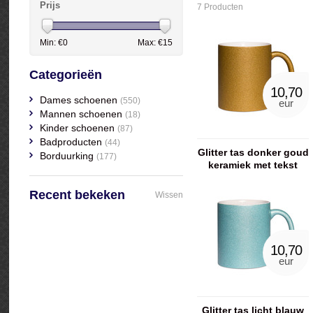
Prijs
7 Producten
Min: €
0
Max: €
15
Categorieën
10,70
Dames schoenen
(550)
eur
Mannen schoenen
(18)
Kinder schoenen
(87)
Badproducten
(44)
Glitter tas donker goud
Borduurking
(177)
keramiek met tekst
Recent bekeken
Wissen
10,70
eur
Glitter tas licht blauw