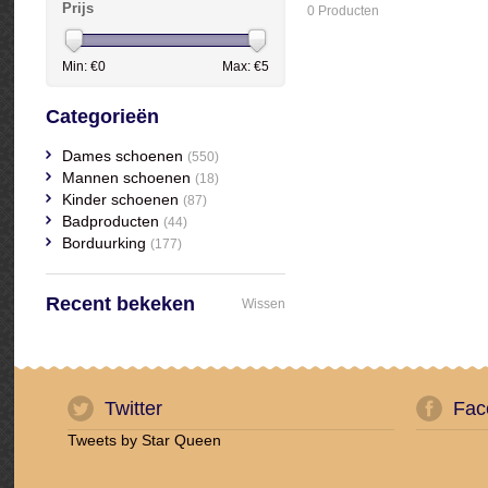
Prijs
0 Producten
Min: €
0
Max: €
5
Categorieën
Dames schoenen
(550)
Mannen schoenen
(18)
Kinder schoenen
(87)
Badproducten
(44)
Borduurking
(177)
Recent bekeken
Wissen
Twitter
Fac
Tweets by Star Queen