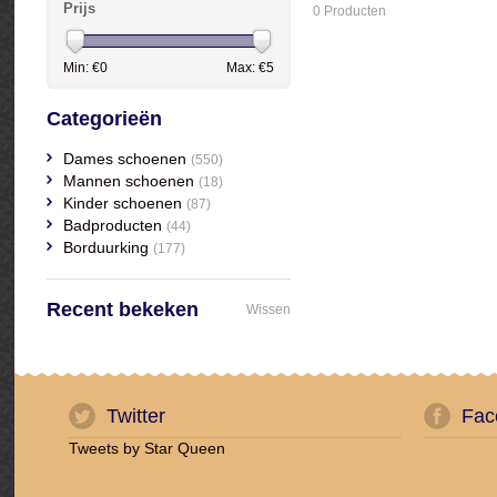
Prijs
0 Producten
Min: €
0
Max: €
5
Categorieën
Dames schoenen
(550)
Mannen schoenen
(18)
Kinder schoenen
(87)
Badproducten
(44)
Borduurking
(177)
Recent bekeken
Wissen
Twitter
Fac
Tweets by Star Queen