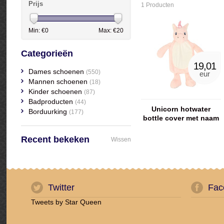
Prijs
1 Producten
Min: €
0
Max: €
20
Categorieën
19,01
Dames schoenen
(550)
eur
Mannen schoenen
(18)
Kinder schoenen
(87)
Badproducten
(44)
Unicorn hotwater
Borduurking
(177)
bottle cover met naam
geborduurd
Recent bekeken
Wissen
Twitter
Fac
Tweets by Star Queen