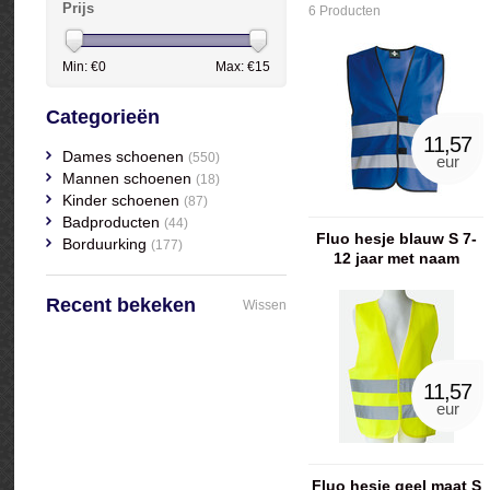
Prijs
6 Producten
Min: €
0
Max: €
15
Categorieën
11,57
Dames schoenen
(550)
eur
Mannen schoenen
(18)
Kinder schoenen
(87)
Badproducten
(44)
Fluo hesje blauw S 7-
Borduurking
(177)
12 jaar met naam
geborduurd
Recent bekeken
Wissen
11,57
eur
Fluo hesje geel maat S