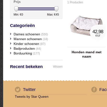
Prijs
1 Producten
Min: €
0
Max: €
45
Categorieën
42,98
Dames schoenen
(550)
eur
Mannen schoenen
(18)
Kinder schoenen
(87)
Badproducten
(44)
Honden mand met
Borduurking
(177)
naam
Recent bekeken
Wissen
Twitter
Fac
Tweets by Star Queen