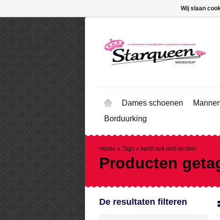
Wij slaan coo
Dames schoenen
Mannen
Borduurking
Home
»
Tags
»
kerst sok met rendier
Producten getag
De resultaten filteren