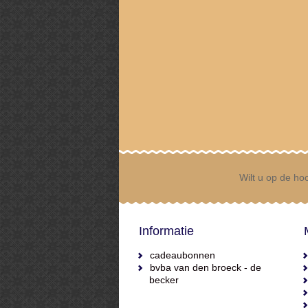
Wilt u op de hoo
Informatie
cadeaubonnen
bvba van den broeck - de
becker