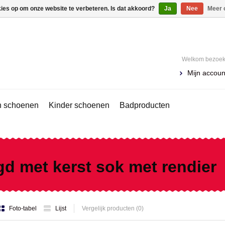
kies op om onze website te verbeteren. Is dat akkoord?
Ja
Nee
Meer 
Welkom bezoeke
Mijn accoun
 schoenen
Kinder schoenen
Badproducten
d met kerst sok met rendier
Foto-tabel
Lijst
Vergelijk producten (0)