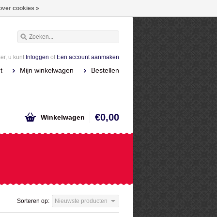
over cookies »
r, u kunt
Inloggen
of
Een account aanmaken
t
Mijn winkelwagen
Bestellen
€0,00
Winkelwagen
Sorteren op:
Nieuwste producten