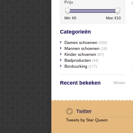
Prijs
1
Min: €
0
Max: €
10
Categorieën
Dames schoenen
(550)
Mannen schoenen
(18)
Kinder schoenen
(87)
Badproducten
(44)
Borduurking
(177)
Recent bekeken
Wissen
Twitter
Tweets by Star Queen