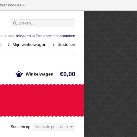
over cookies »
r, u kunt
Inloggen
of
Een account aanmaken
t
Mijn winkelwagen
Bestellen
€0,00
Winkelwagen
Sorteren op:
Nieuwste producten