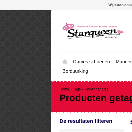
Wij slaan coo
Dames schoenen
Mannen
Borduurking
Home
»
Tags
»
kinder handtas
Producten geta
De resultaten filteren