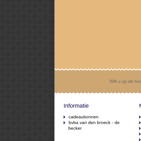
Wilt u op de hoo
Informatie
cadeaubonnen
bvba van den broeck - de
becker