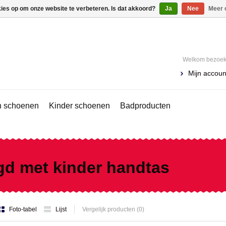
kies op om onze website te verbeteren. Is dat akkoord?
Ja
Nee
Meer 
Welkom bezoeke
Mijn accoun
 schoenen
Kinder schoenen
Badproducten
gd met kinder handtas
Foto-tabel
Lijst
Vergelijk producten (0)