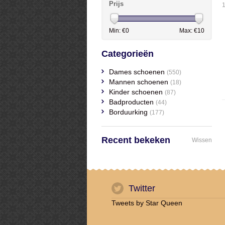
Prijs
1
Min: €
0
Max: €
10
Categorieën
Dames schoenen
(550)
Mannen schoenen
(18)
Kinder schoenen
(87)
Badproducten
(44)
Borduurking
(177)
Recent bekeken
Wissen
Twitter
Tweets by Star Queen