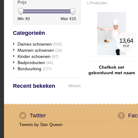
Prijs
1 Producten
Min: €
0
Max: €
15
Categorieën
13,64
Dames schoenen
(550)
eur
Mannen schoenen
(18)
Kinder schoenen
(87)
Badproducten
(44)
Chefkok set
Borduurking
(177)
geborduurd met naam
Recent bekeken
Wissen
Twitter
Fac
Tweets by Star Queen