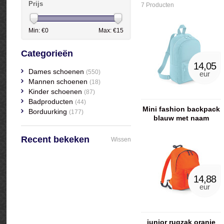
Prijs
7 Producten
Min: €
0
Max: €
15
Categorieën
14,05
Dames schoenen
(550)
eur
Mannen schoenen
(18)
Kinder schoenen
(87)
Badproducten
(44)
Mini fashion backpack
Borduurking
(177)
blauw met naam
geborduurd
Recent bekeken
Wissen
14,88
eur
junior rugzak oranje